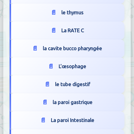
le thymus
La RATE C
la cavite bucco pharyngée
L'œsophage
le tube digestif
la paroi gastrique
La paroi Intestinale