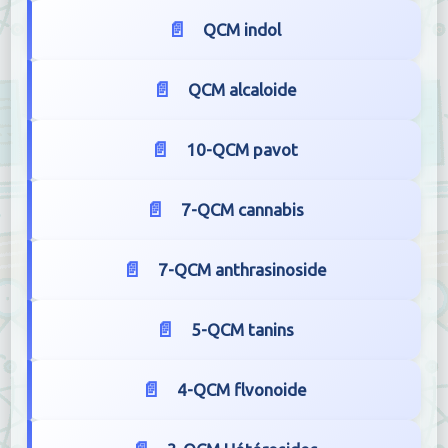
QCM indol
QCM alcaloide
10-QCM pavot
7-QCM cannabis
7-QCM anthrasinoside
5-QCM tanins
4-QCM flvonoide