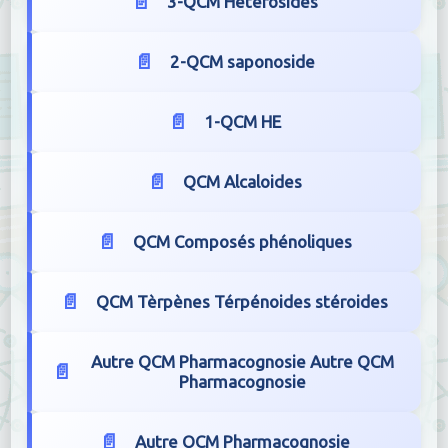
3-QCM Hétérosides
2-QCM saponoside
1-QCM HE
QCM Alcaloides
QCM Composés phénoliques
QCM Tèrpènes Térpénoides stéroides
Autre QCM Pharmacognosie Autre QCM
Pharmacognosie
Autre QCM Pharmacognosie