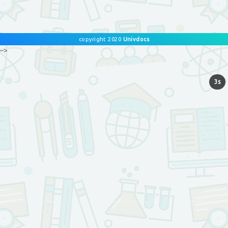
copyright 2020
Univdocs
–>
3s