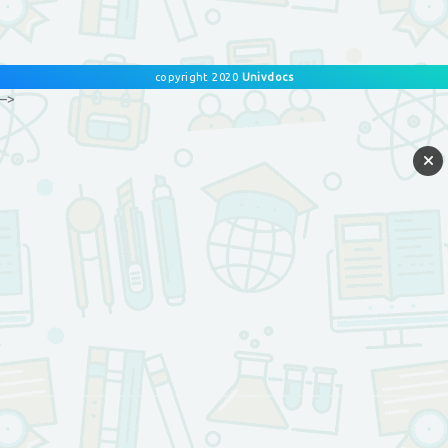
copyright 2020
Univdocs
–>