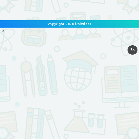
copyright 2020
Univdocs
–>
3s